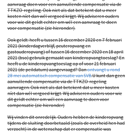
aanvraag doen voor een aanvullende compensatie via de
TTKZO-regeling. Ook niet als dat betekent dat u meer
kosten níet dan wél vergoed krijgt. Wij adviseren ouders
voor wie dit geldt echter om wél een aanvraag te doen
voor compensatie (zie hieronder).
Ook geldt: heeft u tussen 16 december 2020 en 7 februari
2021 (kinderdagverblijf, peuteropvang en
gastouderopvang) of tussen 16 december 2020 en 18 april
2021 (bso) gebruik gemaakt van kinderopvangtoeslag? En
heeft u de kinderopvangtoeslag op of voor 21 februari
2021 (de peildatum) aangevraagd? Dan
ontvangt u rond
28 mei automatisch compensatie van SVB
.U kunt dan geen
aanvullende compensatie via de TTKZO-regeling
aanvragen. Ook niet als dat betekent dat u meer kosten
níet dan wél vergoed krijgt. Wij adviseren ouders voor wie
dit geldt echter om wél een aanvraag te doen voor
compensatie (zie hieronder)
Wij vinden dit onredelijk. Ouders hebben de kinderopvang
tijdens de sluiting doorbetaald (zoals de overheid hen had
verzocht) in de wetenschap dat er compensatie was