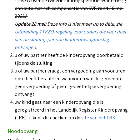
TTKZO over de tweede sluitingsperiode. Want u krijgt
dan automatisch compensatie van SVB rond 28 mei
2021.*
Update 28 mei:
Deze info is niet meer up to date, zie
Uitbreiding TTKZO-regeling voor ouders die voor deel
van de sluitingsperiode kinderopvangtoeslag
ontvingen
.
u of uw partner heeft de kinderopvang doorbetaald
tijdens de sluiting
u of uw partner vraagt een vergoeding aan voor uren
die u heeft betaald en waarvoor u van de gemeente
geen vergoeding of geen gedeeltelijke vergoeding
ontvangt
uw kind gaat naar een kinderopvang die is
geregistreerd in het Landelijk Register Kinderopvang
(LRK). U kunt dit checken op de
site van het LRK
.
Noodopvang