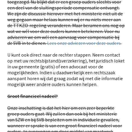
toegezegd. Nu blijkt dat er een groep ouders slechts voor
een deel van de sluitingsperiode compensatie ontvangt.
We zijn de discussie hierover met het ministerie niet uit de
weg gegaan maar helaas kunnen wij er nu niets meer aan
de TTKZO-regeling veranderen. Maar beramen ons nog op
wat we wél voor deze ouders kunnen betekenen. Voor nu
adviseren we om wél een aanvraag voor compensatie bij
de SVB in te dienen.
Lees onze adviezen voor deze ouders
.
U kunt ook direct naar de rechter stappen. Neem contact
op met uw rechtsbijstand(sverzekering), het juridisch loket
in uw gemeente (gratis) of een advocaat voor de
mogelijkheden. Indien u daadwerkelijk een rechtszaak
aanspant horen wij dat graag zodat wij met die informatie
mogelijk weer andere ouders kunnen helpen.
Groot financieel nadeel?
Onze inschatting is dat het hier om een zeer beperkte
groep ouders gaat. Wij zullen dan ook bij het ministerie
van SZW en bij SVB bepleiten om in individuele gevallen,
wanneer er sprake is van een groot financieel nadeel voor
ouders, te overwegen om door middel van maatwerk