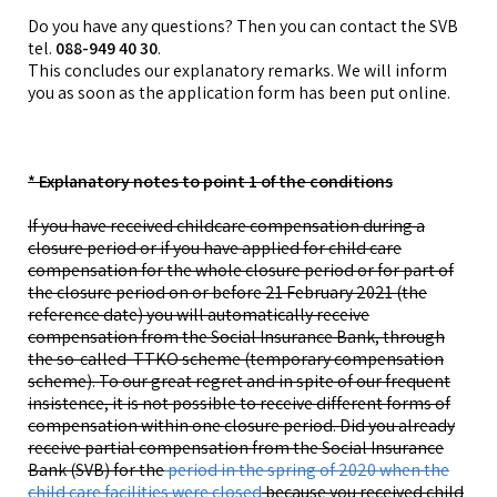
Do you have any questions? Then you can contact the SVB
tel.
088-949 40 30
.
This concludes our explanatory remarks. We will inform
you as soon as the application form has been put online.
* Explanatory notes to point 1 of the conditions
If you have received childcare compensation during a
closure period or if you have applied for child care
compensation for the whole closure period or for part of
the closure period on or before 21 February 2021 (the
reference date) you will automatically receive
compensation from the Social Insurance Bank, through
the so-called TTKO scheme (temporary compensation
scheme). To our great regret and in spite of our frequent
insistence, it is not possible to receive different forms of
compensation within one closure period. Did you already
receive partial compensation from the Social Insurance
Bank (SVB) for the
period in the spring of 2020 when the
child care facilities were closed
because you received child