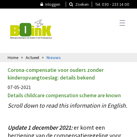
Inloggen
Zoeken
Tel. 030 - 233 14 00
Home
Actueel
Nieuws
T
Actueel
Corona-compensatie voor ouders zonder
A
kinderopvangtoeslag: details bekend
T
N
07-05-2021
Thema's
Details childcare compensation scheme are known
N
Scroll down to read this information in English.
T
P
B
k
Oudercommissie
O
Update 1 december 2021:
er komt een
V
herziening van de compensatieregeling voor