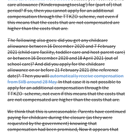
care allowance ('Kinderopvangtoeslag') for (part of) that
period? If so, then you cannot apply for an additional
compensation through the TTKZO-scheme, not even if
this means that the costs that are not compensated are
higher than the costs that are.
The following also goes: did you get any childcare
allowance between 16 December 2020 and 7 February
2021 (child care facility, toddler care and host parent care)
or between 16 December 2020 and 18 April 2021 (out of
school care)? And did you apply for the childcare
allowance on or before 21 February 2021 (the reference
date)?. Then you will
automatically receive compensation
from SVB around 28 May
. In that case it is not possible to
apply for an additional compensation through the
TTKZO- scheme, not even if this means that the costs that
are not compensated are higher than the costs that are.
We think that this is unreasonable. Parents have continued
paying for childcare during the closure (as they were
requested by the government) knowing that
compensation had been promised, Now it appears that