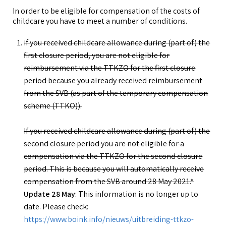
In order to be eligible for compensation of the costs of
childcare you have to meet a number of conditions.
if you received childcare allowance during (part of) the
first closure period, you are not eligible for
reimbursement via the TTKZO for the first closure
period because you already received reimbursement
from the SVB (as part of the temporary compensation
scheme (TTKO)).
If you received childcare allowance during (part of) the
second closure period you are not eligible for a
compensation via the TTKZO for the second closure
period. This is because you will automatically receive
compensation from the SVB around 28 May 2021.*
Update 28 May
: This information is no longer up to
date. Please check:
https://www.boink.info/nieuws/uitbreiding-ttkzo-