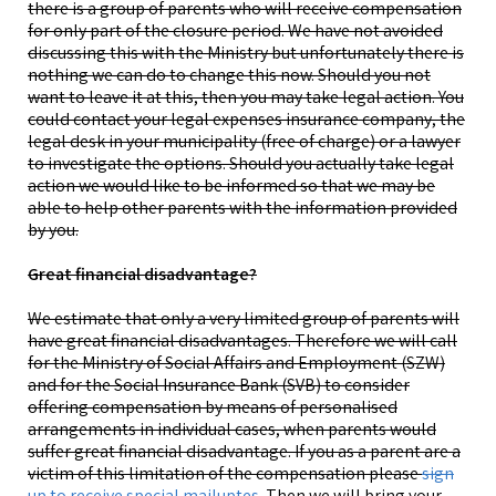
there is a group of parents who will receive compensation
for only part of the closure period. We have not avoided
discussing this with the Ministry but unfortunately there is
nothing we can do to change this now. Should you not
want to leave it at this, then you may take legal action. You
could contact your legal expenses insurance company, the
legal desk in your municipality (free of charge) or a lawyer
to investigate the options. Should you actually take legal
action we would like to be informed so that we may be
able to help other parents with the information provided
by you.
Great financial disadvantage?
We estimate that only a very limited group of parents will
have great financial disadvantages. Therefore we will call
for the Ministry of Social Affairs and Employment (SZW)
and for the Social Insurance Bank (SVB) to consider
offering compensation by means of personalised
arrangements in individual cases, when parents would
suffer great financial disadvantage. If you as a parent are a
victim of this limitation of the compensation please
sign
up to receive special mailuptes
. Then we will bring your