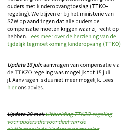
T
ouders met kinderopvangtoeslag (TTKO-
g
i
Over BOinK
regeling). We blijven er bij het ministerie van
O
SZW op aandringen dat alle ouders de
o
T
compensatie moeten krijgen waar zij recht op
T
h
O
W
hebben.
Lees meer over de herziening van de
Contact & diensten
o
C
tijdelijk tegmoetkoming kinderopvang (TTKO)
z
K
d
T
k
W
(
Voor leden
Update 16 juli:
aanvragen van compensatie via
o
C
V
C
de TTKZO regeling was mogelijk tot 15 juli
l
a
r
jl. Aanvragen is dus niet meer mogelijk. Lees
V
L
hier
ons advies.
S
A
B
K
l
O
T
b
Update 28 mei:
Uitbreiding TTKZO-regeling
k
voor ouders die voor deel van de
T
A
V
K
sluitingsperiode kinderopvangtoeslag