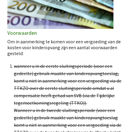
Voorwaarden
Om in aanmerking te komen voor een vergoeding van de
kosten voor kinderopvang zijn een aantal voorwaarden
gesteld:
wanneer u in de eerste sluitingsperiode (voor een
gedeelte) gebruik maakte van kinderopvangtoeslag,
komt u niet in aanmerking voor een vergoeding via de
TTKZO over de eerste sluitingsperiode omdat u al
compensatie heeft gehad van SVB (via de Tijdelijke
tegemoetkomingsregeling (TTKO)).
Wanneer u in de tweede sluitingsperiode (voor een
gedeelte) gebruik maakte van kinderopvangtoeslag
komt u niet in aanmerking voor een vergoeding via de