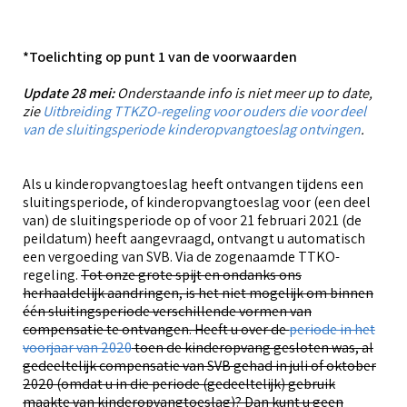
*Toelichting op punt 1 van de voorwaarden
Update 28 mei:
Onderstaande info is niet meer up to date,
zie
Uitbreiding TTKZO-regeling voor ouders die voor deel
van de sluitingsperiode kinderopvangtoeslag ontvingen
.
Als u kinderopvangtoeslag heeft ontvangen tijdens een
sluitingsperiode, of kinderopvangtoeslag voor (een deel
van) de sluitingsperiode op of voor 21 februari 2021 (de
peildatum) heeft aangevraagd, ontvangt u automatisch
een vergoeding van SVB. Via de zogenaamde TTKO-
regeling.
Tot onze grote spijt en ondanks ons
herhaaldelijk aandringen, is het niet mogelijk om binnen
één sluitingsperiode verschillende vormen van
compensatie te ontvangen. Heeft u over de
periode in het
voorjaar van 2020
toen de kinderopvang gesloten was, al
gedeeltelijk compensatie van SVB gehad in juli of oktober
2020 (omdat u in die periode (gedeeltelijk) gebruik
maakte van kinderopvangtoeslag)? Dan kunt u geen