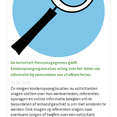
T
g
i
Over BOinK
O
o
T
T
h
O
W
Contact & diensten
o
C
z
K
d
T
k
W
(
Voor leden
o
C
V
De Autoriteit Persoonsgegevens geeft
C
l
a
kinderopvangorganisaties uitleg over het delen van
r
V
informatie bij vermoedens van strafbare feiten.
L
03-08-2026
S
A
Zo mogen kinderopvanglocaties nu sollicitanten
B
K
vragen stellen over hun werkverleden, referenties
l
O
opvragen en online informatie bekijken om te
T
b
k
beoordelen of iemand geschikt is om met kinderen te
werken. Ook mogen zij referenten vragen naar
T
A
V
eventuele zorgen of twijfels over een sollicitant.
K