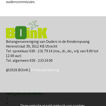
oudercommissies.
Belangenvereniging van Ouders in de Kinderopvang
Herenstraat 39, 3512 KB Utrecht
Tel. spreekuur 030 - 231 79 14 (ma., di., do., vrij. van 9.00 tot
12.00 uur)
Tel. algemeen 030 - 233 14 00
@2026 BOinK |
Privacyverklaring
Veel gelezen artikelen:
>
Kinderopvang kiezen
>
Veel gestelde vragen over het prijsadvies
Deze website maakt gebruik van
cookies
.