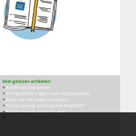
Veel gelezen artikelen:
>
Kinderopvang kiezen
>
Veel gestelde vragen over het prijsadvies
>
Alles over de oudercommissie
>
Kinderopvang: wat is goede kwaliteit?
>
Klacht over de kinderopvang
>
Nieuws