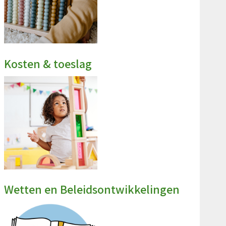
leging
Privacyverklaring
Kosten & toeslag
n de kinderopvang
Wetten en Beleidsontwikkelingen