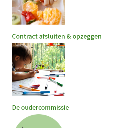
Klachten & Geschillen
Alternatieve ouderraadp
Wetten & beleidsontwikkelingen
Oudercommissieportaal
Contract afsluiten & opzeggen
Oudercommissie
Adviestraject uurprijs i
Personeel en groepen
De opvanglocatie
De oudercommissie