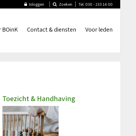
Inloggen
Zoeken
Tel. 030 - 233 14 00
r BOinK
Contact & diensten
Voor leden
sie
we zijn & wat we doen
Contact & route
Welkom op de leden
ten
maatschap
Spreekuur
udercommissie
tuur & bureau
Oudercommissieportaal
catures
Trainingen & themabijeenkomsten
Toezicht & Handhaving
Brochures, factsheets en apps
Veel gestelde vragen (FAQ)