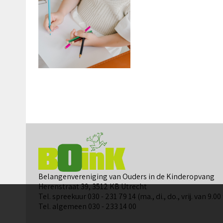
Belangenvereniging van Ouders in de Kinderopvang
Herenstraat 39, 3512 KB Utrecht
Tel. spreekuur 030 - 231 79 14 (ma., di., do., vrij. van 9.00
Tel. algemeen 030 - 233 14 00