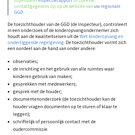
(openbare)
inspectierapport
of zoek de
o
contactgegevens op op de website van
uw regionale
G
GGD
.
O
B
De toezichthouder van de GGD (de inspecteur), controleert
f
in een onderzoek of de kinderopvangondernemer zich
A
houdt aan de kwaliteitseisen uit de
Wet kinderopvang en
b
u
a
onderliggende regelgeving
. De toezichthouder vormt zich
i
een oordeel aan de hand van onder andere:
O
V
k
g
observaties;
v
P
de inrichting en het gebruik van alle ruimtes waar
(
kinderen gebruik van maken;
gesprekken met medewerkers;
P
gesprek met de houder;
documentenonderzoek (de toezichthouder kan de
o
houder vragen documenten op te sturen of klaar te
leggen);
schriftelijk of persoonlijk contact met de
oudercommissie.