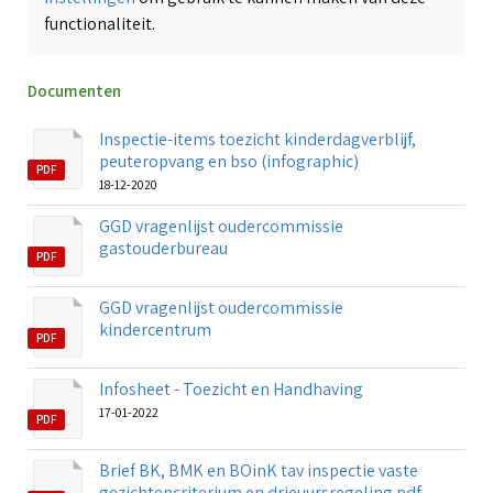
functionaliteit.
Documenten
Inspectie-items toezicht kinderdagverblijf,
peuteropvang en bso (infographic)
PDF
18-12-2020
GGD vragenlijst oudercommissie
gastouderbureau
PDF
GGD vragenlijst oudercommissie
kindercentrum
PDF
Infosheet - Toezicht en Handhaving
17-01-2022
PDF
Brief BK, BMK en BOinK tav inspectie vaste
gezichtencriterium en drieuursregeling.pdf