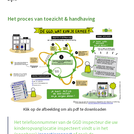
T
g
i
Over BOinK
O
Het proces van toezicht & handhaving
o
T
T
h
O
W
Contact & diensten
o
C
z
K
d
T
k
W
(
Voor leden
o
C
V
C
l
a
r
V
L
S
A
B
K
l
Klik op de afbeelding om als pdf te downloaden
O
T
b
k
Het telefoonnummer van de GGD inspecteur die uw
T
kinderopvanglocatie inspecteert vindt u in het
A
V
K