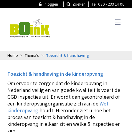
Inloggen
Zoeken
Tel. 030 - 233 14 00
Home
Thema's
Toezicht & handhaving
T
Actueel
A
Toezicht & handhaving in de kinderopvang
T
N
Om ervoor te zorgen dat de kinderopvang in
Thema's
Nederland veilig en van goede kwaliteit is voert de
GGD inspecties uit. Er wordt dan gecontroleerd of
N
een kinderopvangorganisatie zich aan de
Wet
T
P
kinderopvang
houdt. Hieronder ziet u hoe het
B
k
Oudercommissie
proces van toezicht & handhaving in de
O
kinderopvang in elkaar zit en welke 5 inspecties er
V
zijn.