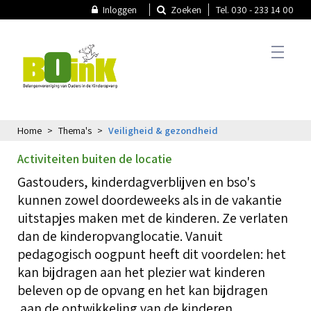
Inloggen
Zoeken
Tel. 030 - 233 14 00
Home
Thema's
Veiligheid & gezondheid
T
Actueel
Activiteiten buiten de locatie
A
Gastouders, kinderdagverblijven en bso's
T
N
kunnen zowel doordeweeks als in de vakantie
Thema's
uitstapjes maken met de kinderen. Ze verlaten
N
dan de kinderopvanglocatie. Vanuit
pedagogisch oogpunt heeft dit voordelen: het
T
P
B
k
kan bijdragen aan het plezier wat kinderen
Oudercommissie
O
beleven op de opvang en het kan bijdragen
V
aan de ontwikkeling van de kinderen.