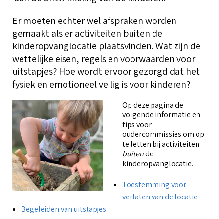
T
g
i
Over BOinK
Er moeten echter wel afspraken worden
O
gemaakt als er activiteiten buiten de
o
T
kinderopvanglocatie plaatsvinden. Wat zijn de
T
wettelijke eisen, regels en voorwaarden voor
h
O
W
Contact & diensten
o
C
uitstapjes? Hoe wordt ervoor gezorgd dat het
z
fysiek en emotioneel veilig is voor kinderen?
K
d
T
k
W
(
Op deze pagina de
Voor leden
o
C
V
volgende informatie en
C
l
tips voor
a
r
oudercommissies om op
V
L
te letten bij activiteiten
buiten
de
S
A
kinderopvanglocatie.
B
K
l
O
Toestemming voor
T
b
k
verlaten van de locatie
T
Begeleiden van uitstapjes
A
V
K