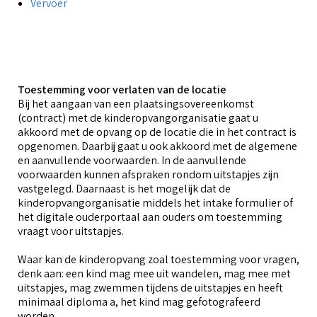
o
Vervoer
G
O
B
f
A
b
u
a
Toestemming voor verlaten van de locatie
i
Bij het aangaan van een plaatsingsovereenkomst
(contract) met de kinderopvangorganisatie gaat u
O
V
k
akkoord met de opvang op de locatie die in het contract is
g
opgenomen. Daarbij gaat u ook akkoord met de algemene
v
P
en aanvullende voorwaarden. In de aanvullende
(
voorwaarden kunnen afspraken rondom uitstapjes zijn
vastgelegd. Daarnaast is het mogelijk dat de
P
kinderopvangorganisatie middels het intake formulier of
het digitale ouderportaal aan ouders om toestemming
vraagt voor uitstapjes.
o
Waar kan de kinderopvang zoal toestemming voor vragen,
denk aan: een kind mag mee uit wandelen, mag mee met
uitstapjes, mag zwemmen tijdens de uitstapjes en heeft
minimaal diploma a, het kind mag gefotografeerd
worden.