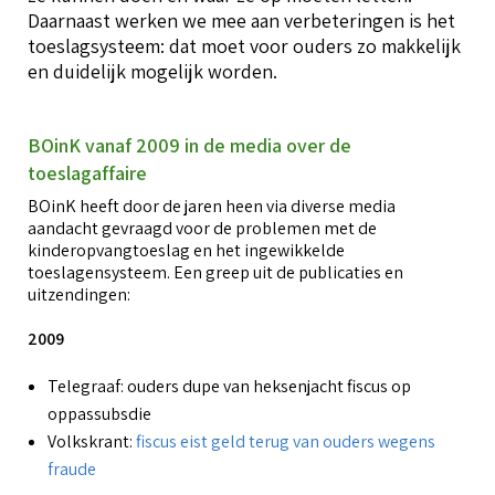
T
Daarnaast werken we mee aan verbeteringen is het
g
i
Over BOinK
toeslagsysteem: dat moet voor ouders zo makkelijk
O
en duidelijk mogelijk worden.
o
T
T
h
O
W
Contact & diensten
BOinK vanaf 2009 in de media over de
o
C
toeslagaffaire
z
K
d
BOinK heeft door de jaren heen via diverse media
T
k
W
aandacht gevraagd voor de problemen met de
(
Voor leden
kinderopvangtoeslag en het ingewikkelde
o
C
V
C
toeslagensysteem. Een greep uit de publicaties en
l
a
uitzendingen:
r
V
L
2009
S
A
B
Telegraaf: ouders dupe van heksenjacht fiscus op
K
l
O
oppassubsdie
T
b
k
Volkskrant:
fiscus eist geld terug van ouders wegens
T
fraude
A
V
K