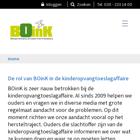
Inloggen
Zoeken
Tel. 030 - 233 14 00
Home
T
Actueel
A
De rol van BOinK in de kinderopvangtoeslagaffaire
T
N
BOinK is zeer nauw betrokken bij de
Thema's
kinderopvangtoeslagaffaire. Al sinds 2009 helpen we
ouders en vragen we in diverse media met grote
N
regelmaat aandacht voor de problemen. Op dit
T
P
moment richten we onze aandacht vooral op het
B
k
Oudercommissie
hersteltraject. Ouders die slachtoffer zijn van de
O
kinderopvangtoeslagaffaire informeren we over wat
V
ze kunnen doen en waar ze op moeten letten.