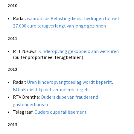
o
2010
G
O
Radar:
waarom de Belastingdienst bedragen tot wel
B
f
27.000 euro terugverlangt van jonge gezinnen
A
b
u
a
2011
i
RTL Nieuws:
Kinderopvang gekoppeld aan werkuren
O
V
k
(buitenproportineel terugbetalen)
g
v
P
2012
(
Radar:
Uren kinderopvangtoeslag wordt beperkt,
P
BOinK niet blij met veranderde regels
RTV Drenthe:
Ouders dupe van frauderend
o
gastouderbureau
Telegraaf:
Ouders dupe failissement
2013