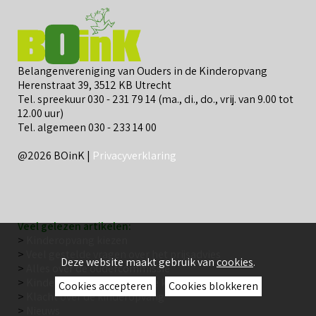
Belangenvereniging van Ouders in de Kinderopvang
Herenstraat 39, 3512 KB Utrecht
Tel. spreekuur 030 - 231 79 14 (ma., di., do., vrij. van 9.00 tot
12.00 uur)
Tel. algemeen 030 - 233 14 00
@2026 BOinK |
Privacyverklaring
Veel gelezen artikelen:
>
Kinderopvang kiezen
>
Veel gestelde vragen over het prijsadvies
Deze website maakt gebruik van
cookies
.
>
Alles over de oudercommissie
>
Kinderopvang: wat is goede kwaliteit?
Cookies accepteren
Cookies blokkeren
>
Klacht over de kinderopvang
>
Nieuws