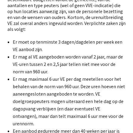
o
aantallen en type peuters (wel of geen VVE-indicatie) die
G
op hun locaties aanwezig zijn, van de personele bezetting
O
en van de wensen van ouders. Kortom, de urenuitbreiding
B
VE zal overal anders ingevuld worden. Verplichte zaken zijn
f
als volgt:
A
b
u
a
Er moet op tenminste 3 dagen/dagdelen per week een
i
VE aanbod zijn.
O
V
k
Er mag al VE aangeboden worden vanaf 2 jaar, maar de
g
v
VE-uren tussen 2 en 2,5 jaar tellen niet mee voor de
P
(
norm van 960 uur.
Er mag maximaal 6 uur VE per dag meetellen voor het
P
behalen van de norm van 960 uur. Deze uren hoeven niet
aaneengesloten aangeboden te worden. VE
o
doelgroeppeuters mogen uiteraard een hele dag op de
dagopvang verblijven (en daar eventueel VE
ontvangen), maar dan telt maximaal 6 uur mee voor de
urennorm.
Een aanbod gedurende meer dan 40 weken per jaar is