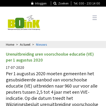
Inloggen
Zoeken
Tel. 030 - 233 14 00
Home
Actueel
Nieuws
T
Actueel
Urenuitbreiding uren voorschoolse educatie (VE)
A
per 1 augustus 2020
T
N
17-07-2020
Thema's
Per 1 augustus 2020 moeten gemeenten het
N
gesubsidieerde aanbod van voorschoolse
educatie (VE) uitbreiden naar 960 uur voor alle
T
P
B
peuters tussen 2,5 tot 4 jaar met een VVE-
k
Oudercommissie
O
indicatie. Op die datum treedt het
Wijzigingsbesluit urenuitbreiding voorschoolse
V