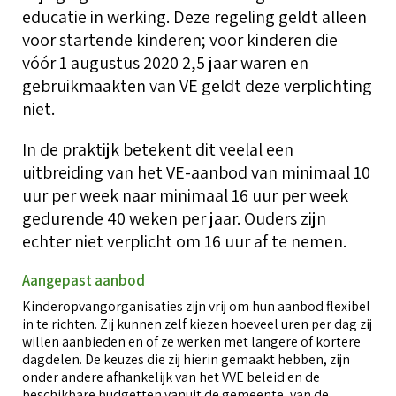
T
educatie in werking. Deze regeling geldt alleen
g
i
Over BOinK
voor startende kinderen; voor kinderen die
O
vóór 1 augustus 2020 2,5 jaar waren en
o
T
gebruikmaakten van VE geldt deze verplichting
T
niet.
h
O
W
Contact & diensten
o
C
z
In de praktijk betekent dit veelal een
K
d
T
k
W
uitbreiding van het VE-aanbod van minimaal 10
(
Voor leden
uur per week naar minimaal 16 uur per week
o
C
V
C
gedurende 40 weken per jaar. Ouders zijn
l
a
echter niet verplicht om 16 uur af te nemen.
r
V
L
Aangepast aanbod
S
A
B
Kinderopvangorganisaties zijn vrij om hun aanbod flexibel
K
l
in te richten. Zij kunnen zelf kiezen hoeveel uren per dag zij
O
T
b
willen aanbieden en of ze werken met langere of kortere
k
dagdelen. De keuzes die zij hierin gemaakt hebben, zijn
T
onder andere afhankelijk van het VVE beleid en de
A
V
K
beschikbare budgetten vanuit de gemeente, van de