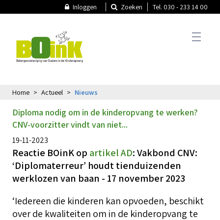
Inloggen
Zoeken
Tel. 030 - 233 14 00
Home
Actueel
Nieuws
T
Actueel
Diploma nodig om in de kinderopvang te werken?
A
CNV-voorzitter vindt van niet...
T
N
19-11-2023
Thema's
Reactie BOinK op
artikel AD
: Vakbond CNV:
N
‘Diplomaterreur’ houdt tienduizenden
werklozen van baan - 17 november 2023
T
P
B
k
Oudercommissie
‘Iedereen die kinderen kan opvoeden, beschikt
O
over de kwaliteiten om in de kinderopvang te
V