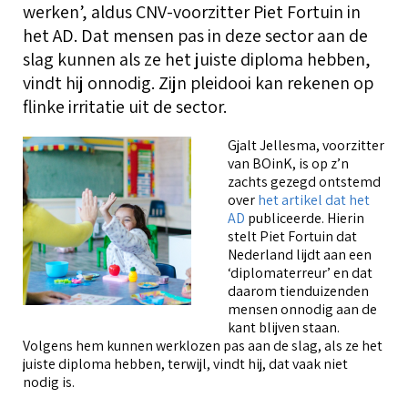
T
werken’, aldus CNV-voorzitter Piet Fortuin in
g
i
Over BOinK
het AD. Dat mensen pas in deze sector aan de
O
slag kunnen als ze het juiste diploma hebben,
o
T
vindt hij onnodig. Zijn pleidooi kan rekenen op
T
flinke irritatie uit de sector.
h
O
W
Contact & diensten
o
C
Gjalt Jellesma, voorzitter
z
K
van BOinK, is op z’n
d
T
k
W
zachts gezegd ontstemd
(
Voor leden
over
het artikel dat het
o
C
V
AD
publiceerde. Hierin
C
l
stelt Piet Fortuin dat
a
r
Nederland lijdt aan een
V
L
‘diplomaterreur’ en dat
daarom tienduizenden
S
A
mensen onnodig aan de
B
K
kant blijven staan.
l
O
Volgens hem kunnen werklozen pas aan de slag, als ze het
T
b
k
juiste diploma hebben, terwijl, vindt hij, dat vaak niet
nodig is.
T
A
V
K