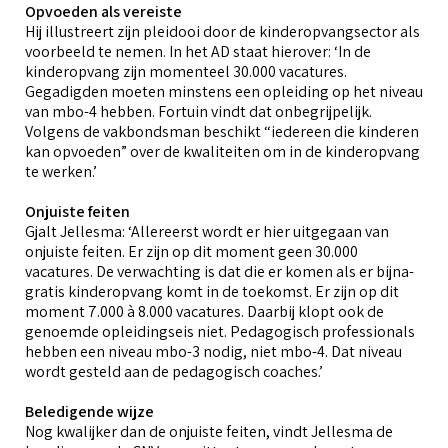
o
Opvoeden als vereiste
Hij illustreert zijn pleidooi door de kinderopvangsector als
G
voorbeeld te nemen. In het AD staat hierover: ‘In de
O
B
kinderopvang zijn momenteel 30.000 vacatures.
f
Gegadigden moeten minstens een opleiding op het niveau
A
van mbo-4 hebben. Fortuin vindt dat onbegrijpelijk.
b
u
a
Volgens de vakbondsman beschikt “iedereen die kinderen
i
kan opvoeden” over de kwaliteiten om in de kinderopvang
te werken.’
O
V
k
g
Onjuiste feiten
v
P
Gjalt Jellesma: ‘Allereerst wordt er hier uitgegaan van
(
onjuiste feiten. Er zijn op dit moment geen 30.000
vacatures. De verwachting is dat die er komen als er bijna-
P
gratis kinderopvang komt in de toekomst. Er zijn op dit
moment 7.000 à 8.000 vacatures. Daarbij klopt ook de
genoemde opleidingseis niet. Pedagogisch professionals
o
hebben een niveau mbo-3 nodig, niet mbo-4. Dat niveau
wordt gesteld aan de pedagogisch coaches.’
Beledigende wijze
Nog kwalijker dan de onjuiste feiten, vindt Jellesma de