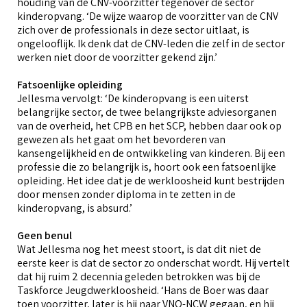
houding van de CNV-voorzitter tegenover de sector
kinderopvang. ‘De wijze waarop de voorzitter van de CNV
zich over de professionals in deze sector uitlaat, is
ongelooflijk. Ik denk dat de CNV-leden die zelf in de sector
werken niet door de voorzitter gekend zijn.’
Fatsoenlijke opleiding
Jellesma vervolgt: ‘De kinderopvang is een uiterst
belangrijke sector, de twee belangrijkste adviesorganen
van de overheid, het CPB en het SCP, hebben daar ook op
gewezen als het gaat om het bevorderen van
kansengelijkheid en de ontwikkeling van kinderen. Bij een
professie die zo belangrijk is, hoort ook een fatsoenlijke
opleiding. Het idee dat je de werkloosheid kunt bestrijden
door mensen zonder diploma in te zetten in de
kinderopvang, is absurd.’
Geen benul
Wat Jellesma nog het meest stoort, is dat dit niet de
eerste keer is dat de sector zo onderschat wordt. Hij vertelt
dat hij ruim 2 decennia geleden betrokken was bij de
Taskforce Jeugdwerkloosheid. ‘Hans de Boer was daar
toen voorzitter, later is hij naar VNO-NCW gegaan, en hij