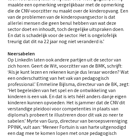
maakte een opmerking vergelijkbaar met de opmerking
die de CNV-voorzitter nu maakt over de kinderopvang. Een
van de problemen van de kinderopvangsector is dat
allerlei mensen die geen benul hebben van wat deze
sector doet en inhoudt, toch dergelijke uitspraken doen.
En dat is schadelijk voor de sector. Het is ongelofelijk
treurig dat dit na 22 jaar nog niet veranderd is.’
Neersabelen
Op LinkedIn laten ook andere partijen uit de sector van
zich horen. Geert de Wit, voorzitter van de BMK, schrijft:
‘Als je kunt lezen en rekenen kun je dus leraar worden? Wat
een onderschatting van het vak van pedagogisch
professional.’ Emmeline Bijlsma, directeur van de BK, zegt:
‘Het begeleiden van het spel en de ontwikkeling van
kinderen is een vak. En dat is iets héél anders dan je eigen
kinderen kunnen opvoeden. Het is jammer dat de CNV dit
verstandige pleidooi voor competenties in plaats van
diploma’s probeert te illustreren door dit vak zo neer te
sabelen.’ Myrte van Gurp, directeur van beroepsvereniging
PPINK, vult aan: ‘Meneer Fortuin is van harte uitgenodigd
een dag mee te komen lopen met onze pedagogisch