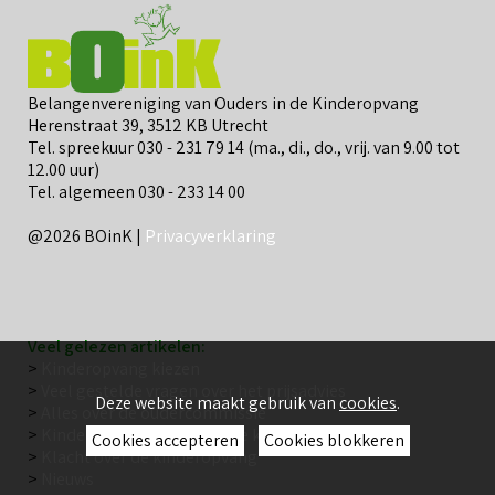
Belangenvereniging van Ouders in de Kinderopvang
Herenstraat 39, 3512 KB Utrecht
Tel. spreekuur 030 - 231 79 14 (ma., di., do., vrij. van 9.00 tot
12.00 uur)
Tel. algemeen 030 - 233 14 00
@2026 BOinK |
Privacyverklaring
Veel gelezen artikelen:
>
Kinderopvang kiezen
>
Veel gestelde vragen over het prijsadvies
Deze website maakt gebruik van
cookies
.
>
Alles over de oudercommissie
>
Kinderopvang: wat is goede kwaliteit?
Cookies accepteren
Cookies blokkeren
>
Klacht over de kinderopvang
>
Nieuws