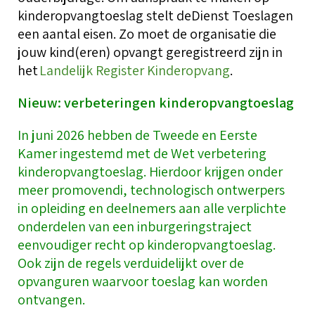
T
kinderopvangtoeslag stelt
de
Dienst
Toeslagen
g
i
Over BOinK
een aantal eisen. Zo moet de organisatie die
O
o
jouw kind(eren) opvangt geregistreerd zijn in
T
het
Landelijk Register Kinderopvang
.
T
h
O
W
Contact & diensten
o
C
Nieuw: verbeteringen kinderopvangtoeslag
z
K
d
In juni 2026 hebben de Tweede en Eerste
T
k
W
(
Kamer ingestemd met de Wet verbetering
Voor leden
o
C
V
C
kinderopvangtoeslag. Hierdoor krijgen onder
l
a
meer promovendi, technologisch ontwerpers
r
V
L
in opleiding en deelnemers aan alle verplichte
onderdelen van een inburgeringstraject
S
A
B
eenvoudiger recht op kinderopvangtoeslag.
K
l
O
Ook zijn de regels verduidelijkt over de
T
b
k
opvanguren waarvoor toeslag kan worden
T
ontvangen.
A
V
K