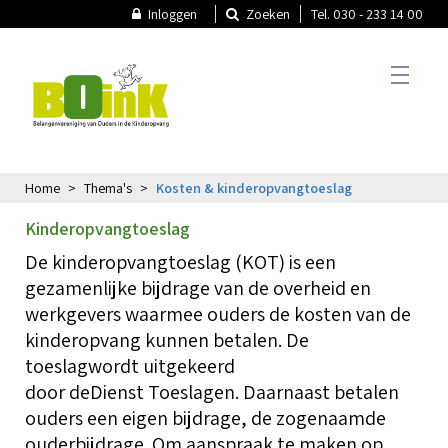
Inloggen
Zoeken
Tel. 030 - 233 14 00
Home
Thema's
Kosten & kinderopvangtoeslag
T
Actueel
Kinderopvangtoeslag
A
De kinderopvangtoeslag
(KOT) is een
T
N
gezamenlijke bijdrage van de overheid en
Thema's
werkgevers
waarmee ouders de
kosten van de
N
kinderopvang kunnen betalen.
De
toeslag
word
t
uitgekeerd
T
P
B
k
door
de
Dienst
Toeslagen. Daarnaast betalen
Oudercommissie
O
ouders een
eigen bijdrage, de
zogenaamde
V
ouderbijdrage. Om aanspraak te maken op