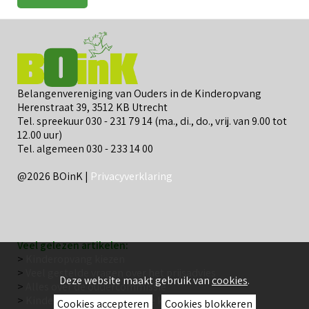
Belangenvereniging van Ouders in de Kinderopvang
Herenstraat 39, 3512 KB Utrecht
Tel. spreekuur 030 - 231 79 14 (ma., di., do., vrij. van 9.00 tot
12.00 uur)
Tel. algemeen 030 - 233 14 00
@2026 BOinK |
Privacyverklaring
Veel gelezen artikelen:
>
Kinderopvang kiezen
>
Veel gestelde vragen over het prijsadvies
Deze website maakt gebruik van
cookies
.
>
Alles over de oudercommissie
>
Kinderopvang: wat is goede kwaliteit?
Cookies accepteren
Cookies blokkeren