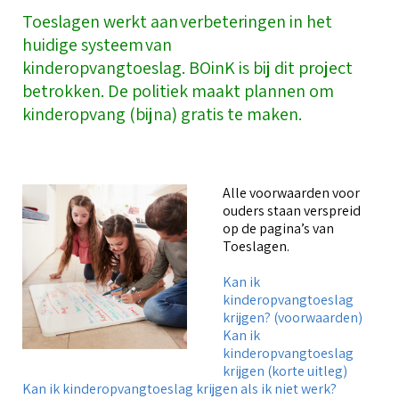
o
Toeslagen werkt aan verbeteringen in het
G
huidige systeem van
O
B
kinderopvangtoeslag. BOinK is bij dit project
f
betrokken. De politiek maakt plannen om
A
b
u
a
kinderopvang (bijna) gratis te maken.
i
O
V
k
g
v
Alle voorwaarden voor
P
(
ouders staan verspreid
op de pagina’s van
Toeslagen.
P
Kan ik
o
kinderopvangtoeslag
krijgen? (voorwaarden)
Kan ik
kinderopvangtoeslag
krijgen (korte uitleg)
Kan ik kinderopvangtoeslag krijgen als ik niet werk?