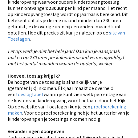
kinderopvang waarvoor ouders kinderopvangtoeslag
kunnen ontvangen:
230
uur
per kind per maand. Het recht
op kinderopvangtoeslag wordt op jaarbasis berekend. Dit
betekent dat als je de ene maand minder dan 230 uren
gebruikt, je de overige uren bij een andere maand kunt
optellen. Hoe dit precies zit kun je nalezen op de
site van
Toeslagen
.
Let op: werk je niet het hele jaar? Dan kun je aanspraak
maken op 230 uren per kalendermaand vermenigvuldigd
met het aantal maanden waarin de ouder(s) werken.
Hoeveel toeslag krijg ik?
De hoogte van de toeslag is afhankelijk van je
(gezamenlijk) inkomen. Elk jaar maakt de overheid
een
toeslagtabel
waarin je kunt zien welk percentage van
de kosten van kinderopvang wordt betaald door het Rijk.
Op de website van Toeslagen kun je een
proefberekening
maken
. Voor de proefberekening heb je het uurtarief van je
kinderopvang en je toetsingsinkomen nodig.
Veranderingen doorgeven
Zodra er iets in je situatie verandert (bijvoorbeeld in het