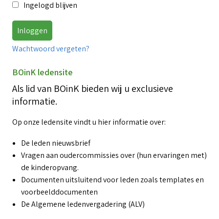
T
Ingelogd blijven
g
i
Over BOinK
O
o
T
Wachtwoord vergeten?
T
h
O
W
Contact & diensten
o
C
BOinK ledensite
z
K
Als lid van BOinK bieden wij u exclusieve
d
T
k
W
informatie.
(
Voor leden
o
C
V
C
Op onze ledensite vindt u hier informatie over:
l
a
r
V
L
De leden nieuwsbrief
Vragen aan oudercommissies over (hun ervaringen met)
S
A
B
de kinderopvang.
K
l
Documenten uitsluitend voor leden zoals templates en
O
T
b
k
voorbeelddocumenten
De Algemene ledenvergadering (ALV)
T
A
V
K