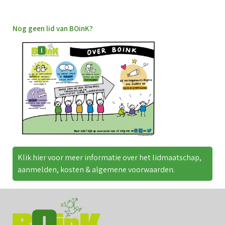
o
G
O
Nog geen lid van BOinK?
B
f
A
b
u
a
i
O
V
k
g
v
P
(
P
Klik hier voor meer informatie over het lidmaatschap,
o
aanmelden, kosten & algemene voorwaarden.